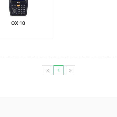
OX 10
맨처음
1
맨마지막