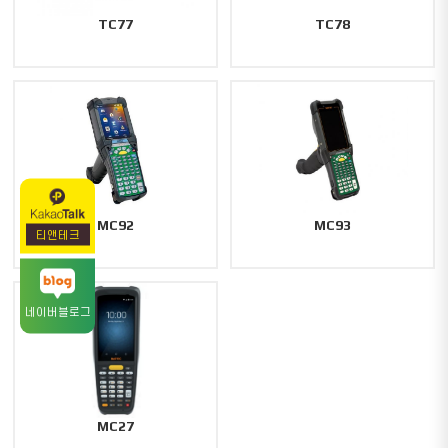
TC77
TC78
MC92
MC93
티앤테크
네이버블로그
MC27