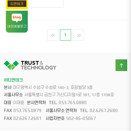
티앤테크
네이버블로그
맨처음
1
맨마지막
㈜티앤테크
본사
대구광역시 수성구 수성로 140-3, 호암빌딩 3층
서울사무소
서울특별시 금천구 가산디지털1로 181, 17층 1708호
TEL.
053.765.0880
대표
이재훈
본사연락처
FAX
053.765.0879
TEL.
02.6267.2680
서울사무소 연락처
FAX
02.6267.2681
502-86-05067
사업자번호