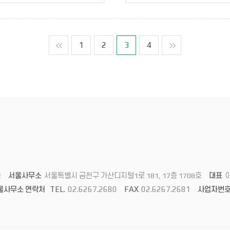
맨처음
1
2
3
4
맨마지막
층
서울사무소
서울특별시 금천구 가산디지털1로 181, 17층 1708호
대표
TEL.
02.6267.2680
FAX
02.6267.2681
울사무소 연락처
사업자번