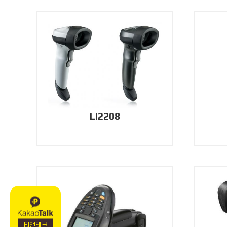
LI2208
티앤테크