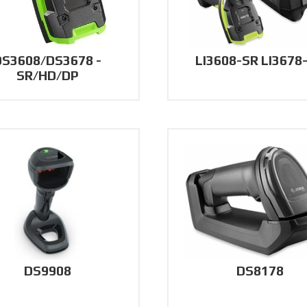
DS3608/DS3678 -
LI3608-SR LI3678
SR/HD/DP
DS9908
DS8178