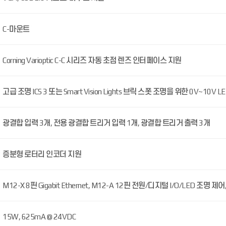
C-마운트
Corning Varioptic C-C 시리즈 자동 초점 렌즈 인터페이스 지원
고급 조명 ICS 3 또는 Smart Vision Lights 브릭 스폿 조명을 위한 0V~10V
광결합 입력 3개, 전용 광결합 트리거 입력 1개, 광결합 트리거 출력 3개
증분형 로터리 인코더 지원
M12-X 8핀 Gigabit Ethernet, M12-A 12핀 전원/디지털 I/O/LED 조명 제어,
15W, 625mA @ 24VDC