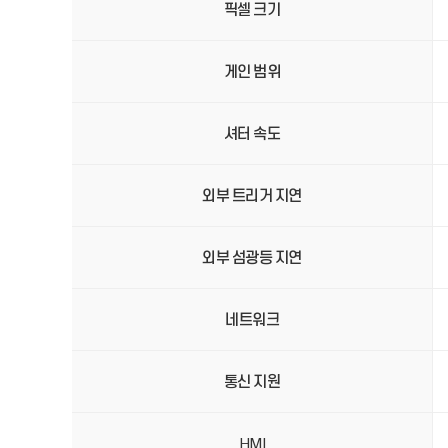
픽셀 크기
게인 범위
셔터 속도
외부 트리거 지연
외부 섬광등 지연
네트워크
통신 지원
HMI